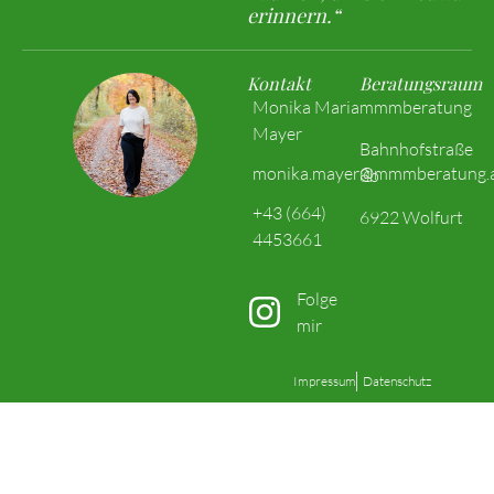
erinnern.“
Kontakt
Beratungsraum
Monika Maria
mmmberatung
Mayer
Bahnhofstraße
monika.mayer@mmmberatung.
8b
+43 (664)
6922 Wolfurt
4453661
Folge
mir
Impressum
Datenschutz