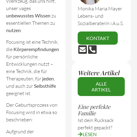
Werkzeug, das uns hilft,
unser vages
Monika Maria Mayer
unbewusstes
Wissen
zu
Lebens- und
essentiellen Themen zu
Sozialberaterin i.A.u.S.
nutzen
.
KONTAKT
Focusing ist eine Technik,
die
Körperempfindungen
für persönliche
Entwicklungen nutzt –
eine Technik, die für
Weitere Artikel
Therapeuten, für
jeden
,
ALLE
und auch zur
Selbsthilfe
ARTIKEL
geeignet ist.
Der Geburtsprozess von
Eine perfekte
Focusing wird in etwa so
Familie
beschrieben:
Ist dein Rucksack
perfekt gepackt?
Aufgrund der
LESEN